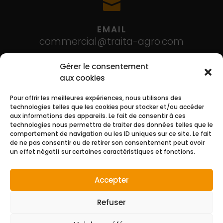

EMAIL
commercial@traita-agro.com
Gérer le consentement

aux cookies
TÉLÉPHONE
Pour offrir les meilleures expériences, nous utilisons des
technologies telles que les cookies pour stocker et/ou accéder
02 41 82 24 11
aux informations des appareils. Le fait de consentir à ces
technologies nous permettra de traiter des données telles que le
comportement de navigation ou les ID uniques sur ce site. Le fait

de ne pas consentir ou de retirer son consentement peut avoir
un effet négatif sur certaines caractéristiques et fonctions.
ADRESSE
Accepter
ZA – 4 impasse de la Gaieté – Auverse 49490
NOYANT-VILLAGES
Refuser
Mentions légales
|
Plan du site